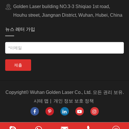
Golden Laser building NO.3-3 Shiqiao 1st road,
Houhu street, Jiangnan District, Wuhan, Hubei, China
뉴스 레터 가입
제출
Copyright©
Wuhan Golden Laser Co., Ltd.
모든 권리 보유.
시테 맵
|
개인 정보 보호 정책