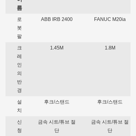
름
로
ABB IRB 2400
FANUC M20ia
봇
팔
크
1.45M
1.8M
레
인
의
반
경
설
후크/스탠드
후크/스탠드
치
신
금속 시트/튜브 절
금속 시트/튜브 절
청
단
단