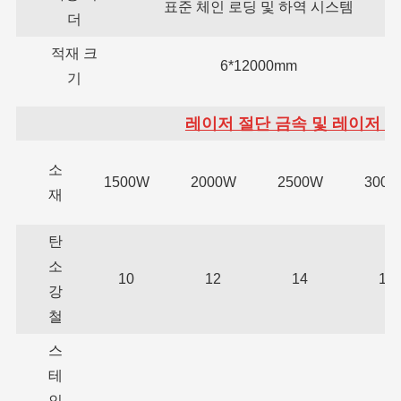
표준 체인 로딩 및 하역 시스템
더
적재 크
6*12000mm
기
레이저 절단 금속 및 레이저 
소
1500W
2000W
2500W
3000
재
탄
소
10
12
14
16
강
철
스
테
인