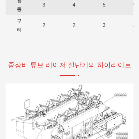
황
3
4
5
5
동
구
2
2
3
3
리
중장비 튜브 레이저 절단기의 하이라이트