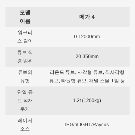
모델
메가 4
이름
워크피
0-12000mm
스 길이
튜브 직
20-350mm
경 범위
튜브의
라운드 튜브, 사각형 튜브, 직사각형
유형
튜브, 타원형 튜브, 채널 스틸, I 빔 등
단일 튜
브 적재
1.2t (1200kg)
무게
레이저
IPG/nLIGHT/Raycus
소스