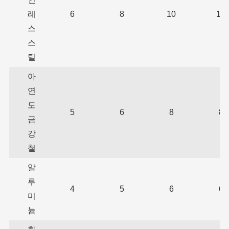
레
6
8
10
10
스
스
틸
아
연
도
5
6
8
8
금
강
철
알
루
4
5
6
6
미
늄