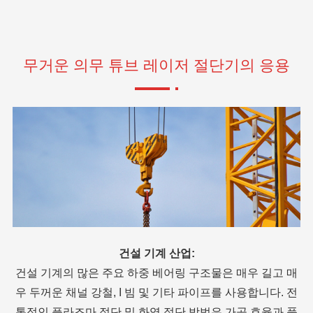
무거운 의무 튜브 레이저 절단기의 응용
조선 산업:
 매
대형 절단기의 자동 처리 기능은 파이프 구성 요소의 처리
 전
효율을 높일 수 있습니다. 요즘 "정밀 조선" 과 "빠른 조선"
수
 품
은 선박 제조 개발의 주요 트렌드가되었으며 cnc 파이프 절
의