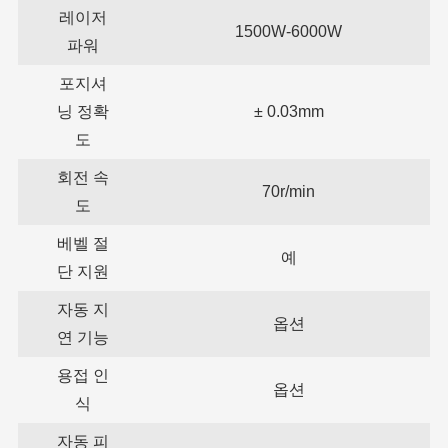
레이저
1500W-6000W
파워
포지셔
닝 정확
± 0.03mm
도
회전 속
70r/min
도
베벨 절
예
단 지원
자동 지
옵션
연 기능
용접 인
옵션
식
자동 피