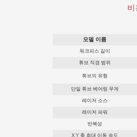
비
모델 이름
워크피스 길이
튜브 직경 범위
튜브의 유형
단일 튜브 베어링 무게
레이저 소스
레이저 파워
반복성
X Y 축 최대 이동 속도