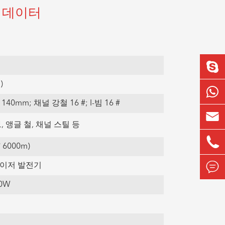
 데이터
)
 140mm; 채널 강철 16 #; I-빔 16 #

 앵글 철, 채널 스틸 등

 6000m)

유 레이저 발전기
00W